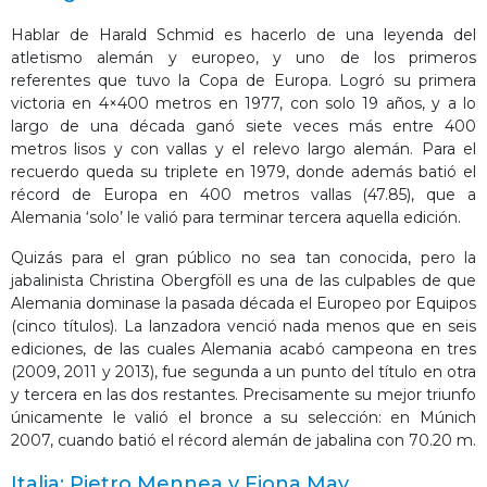
Hablar de Harald Schmid es hacerlo de una leyenda del
atletismo alemán y europeo, y uno de los primeros
referentes que tuvo la Copa de Europa. Logró su primera
victoria en 4×400 metros en 1977, con solo 19 años, y a lo
largo de una década ganó siete veces más entre 400
metros lisos y con vallas y el relevo largo alemán. Para el
recuerdo queda su triplete en 1979, donde además batió el
récord de Europa en 400 metros vallas (47.85), que a
Alemania ‘solo’ le valió para terminar tercera aquella edición.
Quizás para el gran público no sea tan conocida, pero la
jabalinista Christina Obergföll es una de las culpables de que
Alemania dominase la pasada década el Europeo por Equipos
(cinco títulos). La lanzadora venció nada menos que en seis
ediciones, de las cuales Alemania acabó campeona en tres
(2009, 2011 y 2013), fue segunda a un punto del título en otra
y tercera en las dos restantes. Precisamente su mejor triunfo
únicamente le valió el bronce a su selección: en Múnich
2007, cuando batió el récord alemán de jabalina con 70.20 m.
Italia: Pietro Mennea y Fiona May