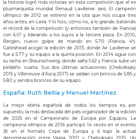
la historia logró más victorias en esta competición que el ex
plusmarquista mundial Renaud Lavillenie: seis. El campeón
olímpico de 2012 se estrenó en la cita que nos ocupa tres
años antes, en Leira. Y lo hizo, cómo no, a lo grande, batiendo
el récord de la competición (y entonces también de Francia)
con 6.01 y liderando a los suyos a la tercera plaza. En 2010,
Bergen, nuevo golpe de mando en 5.70 (Francia, 4ª).
Gateshead acogió la edición de 2013, donde Air Lavillenie se
fue a 5.77 y su equipo a la quinta posición. En 2014 sigue con
su racha en Braunschweig, donde salta 5.62 y Francia sube un
peldaño: cuarta. Sus dos últimas actuaciones (Cheboksary
2015 y Villeneuve d’Ascq 2017) se saldan con brincos de 5.85 y
5.80 y sendos bronces de su equipo.
España: Ruth Beitia y Manuel Martínez
La mejor atleta española de todos los tiempos es, por
supuesto, la más destacada del país organizador de la edición
de 2025 en el Campeonato de Europa por Equipos. La
campeona olímpica de 2016 participó 14 veces en el evento
(8 en el formato Copa de Europa y 6 bajo la actual
denominación) entre Vaasa 2001 y Cheboksary 2015. Un