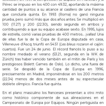
Pérec se impuso en los 400 con 49.32, aportando la máxima
cantidad de puntos a su alcance al casillero de una Francia
que concluiría quinta. En 1993 (Roma) no ganó ninguna
prueba, pero sumó más que dos años antes. Se multiplicó en
100 (11.27) y 200 (22.30), siendo segunda en ambos y
contribuyendo a que su equipo acabase sexto. En 1995, lujos
de estrella, corrió varias pruebas de 400 metros… ¡vallas! Una
de ellas fue la de la Copa de Europa disputada en casa,
Villeneuve d’Ascq; triunfó en 54.51 (
Les bleus
rozaron el cajón:
cuartos). Fue un 24 de junio. El récord francés lo puso a su
nombre mediado el verano (53.21, segunda en la WK de
Zúrich) tras haber vencido también en el mítin de París y los
prestigiosos Bislett Games de Oslo). Lo dicho, una fuera de
serie. Se despidió de la Copa de Europa en 1996,
precisamente en Madrid, imponiéndose en los 200 metros
(22.34) menos de dos meses antes de su espectacular
doblete olímpico. Francia fue quinta.
En el plano masculino los franceses presentan a otro mito
como histórico componente de sus alineaciones en el
Campeonato de Europa por Equipos. Ningún pertiguista en