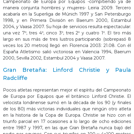
Campeonato de Europa por Equipos -compitiendo ya de
manera conjunta hombres y mujeres- Leiria 2009. Tercero
acabaría en la Superliga de Múnich 1997 y San Petersburgo
1998, y en Primera División en Baerum 2000, Estambul
2004, y Vaasa 2007. Su hoja de servicios resulta espectacular:
una vez 7º, tres 4º, cinco 3º, tres 2º y cuatro 1º. El tiro más
largo en sus más de tres lustros participando (sobrepasó 8
veces los 20 metros) llegó en Florencia 2003: 21.08. Con él
España Atletismo salió victoriosa en Valencia 1994, Baerum
2000, Sevilla 2002, Estambul 2004 y Vaasa 2007.
Gran Bretaña: Linford Christie y Paula
Radcliffe
Pocos atletas representan mejor el espíritu del Campeonato
de Europa por Equipos que el británico Linford Christie. El
velocista londinense sumó en la década de los 90 (y finales
de los 80) más victorias individuales que ningún otro atleta
en la historia de la Copa de Europa. Christie se hizo con el
triunfo parcial en 17 ocasiones a lo largo de ocho ediciones
entre 1987 y 1997, en las que Gran Bretaña nunca bajó del
podio por equipos. Con sus triunfos en 100 y 4×100 metros