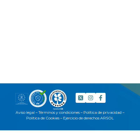
Aviso legal
–
Términos y condiciones
–
Política de privacidad
–
Política de Cookies
–
Ejercicio de derechos ARSOL