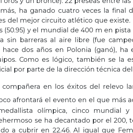
(11 oros y un bronce). 22 preseas entre l
Además, ha ganado cuatro veces la fina
 del mejor circuito atlético que existe.
(50.95) y el mundial de 400 m en pista c
sta sin barreras al aire libre (fue cam
e hace dos años en Polonia (ganó), ha 
ipos. Como es lógico, también se la es
cial por parte de la dirección técnica de
l compañera en los éxitos del relevo 
co afrontará el evento en el que más 
edallista olímpica, cinco mundial y
hermoso se ha decantado por el 200, ter
do a cubrir en 22.46. Al igual que Femk