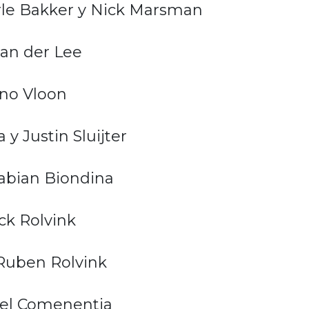
rle Bakker y Nick Marsman
van der Lee
nno Vloon
y Justin Sluijter
Fabian Biondina
ick Rolvink
 Ruben Rolvink
zel Comenentia