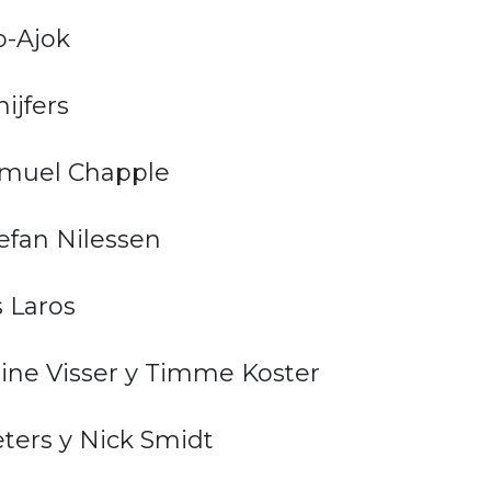
o-Ajok
ijfers
Samuel Chapple
efan Nilessen
s Laros
dine Visser y Timme Koster
eters y Nick Smidt