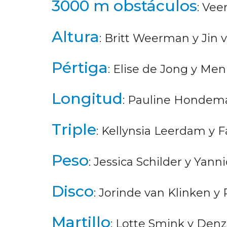
3000 m obstáculos
: Vee
Altura
: Britt Weerman y Jin 
Pértiga
: Elise de Jong y Me
Longitud
: Pauline Hondema 
Triple
: Kellynsia Leerdam y 
Peso
: Jessica Schilder y Yann
Disco
: Jorinde van Klinken y
Martillo
: Lotte Smink y Den