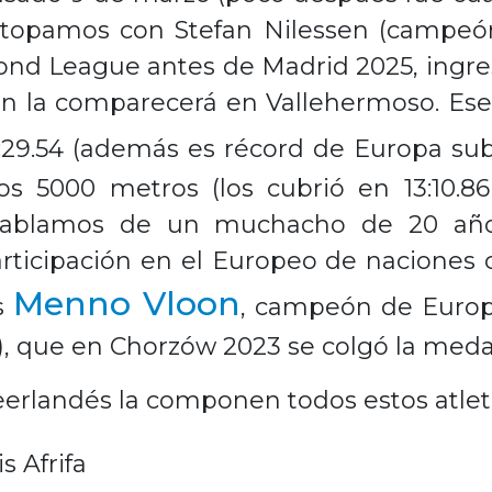
topamos con Stefan Nilessen (campeón
mond League antes de Madrid 2025, ingres
a en la comparecerá en Vallehermoso. Es
:29.54 (además es récord de Europa sub
os 5000 metros (los cubrió en 13:10.8
. Hablamos de un muchacho de 20 año
ticipación en el Europeo de naciones c
Menno Vloon
es
, campeón de Europa
), que en Chorzów 2023 se colgó la medal
eerlandés la componen todos estos atlet
s Afrifa