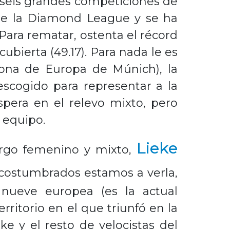
as seis grandes competiciones de
l de la Diamond League y se ha
 Para rematar, ostenta el récord
ubierta (49.17). Para nada le es
peona de Europa de Múnich), la
escogido para representar a la
pera en el relevo mixto, pero
l equipo.
Lieke
largo femenino y mixto,
acostumbrados estamos a verla,
 nueve europea (es la actual
ritorio en el que triunfó en la
e y el resto de velocistas del