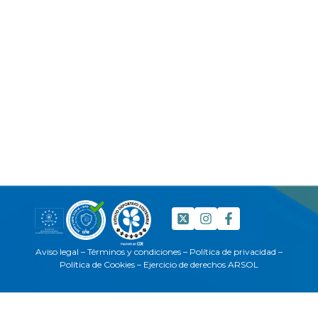
Aviso legal
–
Términos y condiciones
–
Política de privacidad
–
Política de Cookies
–
Ejercicio de derechos ARSOL