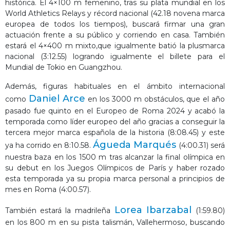
histórica. El 4×100 m femenino, tras su plata mundial en los
World Athletics Relays y récord nacional (42.18 novena marca
europea de todos los tiempos), buscará firmar una gran
actuación frente a su público y corriendo en casa. También
estará el 4×400 m mixto,que igualmente batió la plusmarca
nacional (3:12.55) logrando igualmente el billete para el
Mundial de Tokio en Guangzhou.
Además, figuras habituales en el ámbito internacional
Daniel Arce
como
en los 3000 m obstáculos, que el año
pasado fue quinto en el Europeo de Roma 2024 y acabó la
temporada como líder europeo del año gracias a conseguir la
tercera mejor marca española de la historia (8:08.45) y este
Águeda Marqués
ya ha corrido en 8:10.58.
(4:00.31) será
nuestra baza en los 1500 m tras alcanzar la final olímpica en
su debut en los Juegos Olímpicos de París y haber rozado
esta temporada ya su propia marca personal a principios de
mes en Roma (4:00.57).
Lorea Ibarzabal
También estará la madrileña
(1:59.80)
en los 800 m en su pista talismán, Vallehermoso, buscando