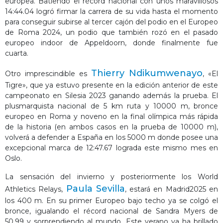
europea. Batiendo el récord nacional con unos maravillosos
14:44.04 logró firmar la carrera de su vida hasta el momento
para conseguir subirse al tercer cajón del podio en el Europeo
de Roma 2024, un podio que también rozó en el pasado
europeo indoor de Appeldoorn, donde finalmente fue
cuarta.
Thierry Ndikumwenayo
Otro imprescindible es
, «El
Tigre», que ya estuvo presente en la edición anterior de este
campeonato en Silesia 2023 ganando además la prueba. El
plusmarquista nacional de 5 km ruta y 10000 m, bronce
europeo en Roma y noveno en la final olímpica más rápida
de la historia (en ambos casos en la prueba de 10000 m),
volverá a defender a España en los 5000 m donde posee una
excepcional marca de 12:47.67 lograda este mismo mes en
Oslo.
La sensación del invierno y posteriormente los World
Paula Sevilla
Athletics Relays,
, estará en Madrid2025 en
los 400 m. En su primer Europeo bajo techo ya se colgó el
bronce, igualando el récord nacional de Sandra Myers de
50.99 y sorprendiendo al mundo. Este verano ya ha brillado