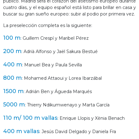
público. Madrid será el corazón del atletismo europeo durante
cuatro días, y el equipo español está listo para brillar en casa y
buscar su gran sueño europeo: subir al podio por primera vez.
La preselección completa es la siguiente:
100 m
: Guillem Crespí y Maribel Pérez
200 m
: Adrià Alfonso y Jaël Sakura Bestué
400 m
: Manuel Bea y Paula Sevilla
800 m
: Mohamed Attaoui y Lorea Ibarzábal
1500 m
: Adrián Ben y Águeda Marqués
5000 m
: Thierry Ndikumwenayo y Marta García
110 m/ 100 m vallas
: Enrique Llopis y Xènia Benach
400 m vallas
: Jesús David Delgado y Daniela Fra