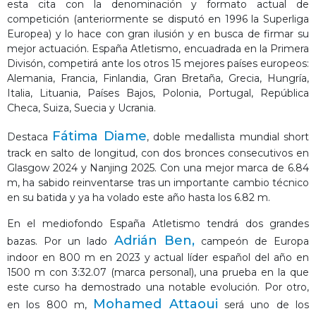
esta cita con la denominación y formato actual de
competición (anteriormente se disputó en 1996 la Superliga
Europea) y lo hace con gran ilusión y en busca de firmar su
mejor actuación. España Atletismo, encuadrada en la Primera
Divisón, competirá ante los otros 15 mejores países europeos:
Alemania, Francia, Finlandia, Gran Bretaña, Grecia, Hungría,
Italia, Lituania, Países Bajos, Polonia, Portugal, República
Checa, Suiza, Suecia y Ucrania.
Fátima Diame
Destaca
, doble medallista mundial short
track en salto de longitud, con dos bronces consecutivos en
Glasgow 2024 y Nanjing 2025. Con una mejor marca de 6.84
m, ha sabido reinventarse tras un importante cambio técnico
en su batida y ya ha volado este año hasta los 6.82 m.
En el mediofondo España Atletismo tendrá dos grandes
Adrián Ben,
bazas. Por un lado
campeón de Europa
indoor en 800 m en 2023 y actual líder español del año en
1500 m con 3:32.07 (marca personal), una prueba en la que
este curso ha demostrado una notable evolución. Por otro,
Mohamed Attaoui
en los 800 m,
será uno de los