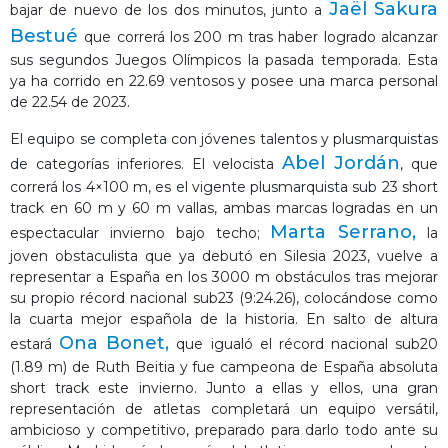
Jaël Sakura
bajar de nuevo de los dos minutos, junto a
Bestué
que correrá los 200 m tras haber logrado alcanzar
sus segundos Juegos Olímpicos la pasada temporada. Esta
ya ha corrido en 22.69 ventosos y posee una marca personal
de 22.54 de 2023.
El equipo se completa con jóvenes talentos y plusmarquistas
Abel Jordán
de categorías inferiores. El velocista
, que
correrá los 4×100 m, es el vigente plusmarquista sub 23 short
track en 60 m y 60 m vallas, ambas marcas logradas en un
Marta Serrano,
espectacular invierno bajo techo;
la
joven obstaculista que ya debutó en Silesia 2023, vuelve a
representar a España en los 3000 m obstáculos tras mejorar
su propio récord nacional sub23 (9:24.26), colocándose como
la cuarta mejor española de la historia. En salto de altura
Ona Bonet,
estará
que igualó el récord nacional sub20
(1.89 m) de Ruth Beitia y fue campeona de España absoluta
short track este invierno. Junto a ellas y ellos, una gran
representación de atletas completará un equipo versátil,
ambicioso y competitivo, preparado para darlo todo ante su