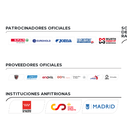
PATROCINADORES OFICIALES
S
D
RA
PROVEEDORES OFICIALES
INSTITUCIONES ANFITRIONAS