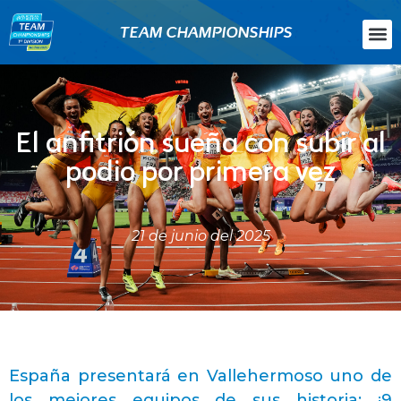
TEAM CHAMPIONSHIPS
El anfitrión sueña con subir al
podio por primera vez
21 de junio del 2025
España presentará en Vallehermoso uno de
los mejores equipos de sus historia: ¡9